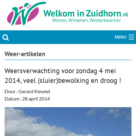
MENU
Actueel
Weer-artikelen
Hobby & Vrije tijd
Weers­verwachting voor zondag 4 mei
2014, veel (sluier)bewolking en droog !
Welzijn & Maatschappij
Door : Gerard Kiewiet
Bedrijven
Datum : 28 april 2014
Prikbord & Aanbiedingen
Plaats bericht