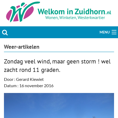
MENU
Actueel
Weer-artikelen
Hobby & Vrije tijd
Zondag veel wind, maar geen storm ! wel
zacht rond 11 graden.
Welzijn & Maatschappij
Door : Gerard Kiewiet
Bedrijven
Datum : 16 november 2016
Prikbord & Aanbiedingen
Plaats bericht