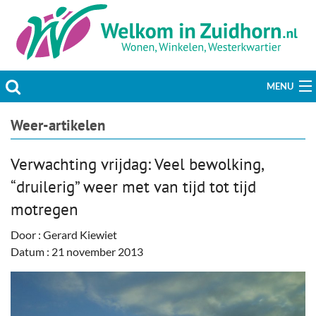
MENU
Actueel
Weer-artikelen
Hobby & Vrije tijd
Verwachting vrijdag: Veel bewolking,
“druilerig” weer met van tijd tot tijd
Welzijn & Maatschappij
motregen
Bedrijven
Door : Gerard Kiewiet
Datum : 21 november 2013
Prikbord & Aanbiedingen
Plaats bericht