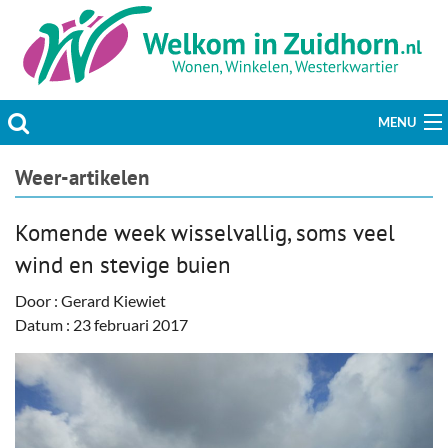
MENU
Actueel
Weer-artikelen
Hobby & Vrije tijd
Komende week wisselvallig, soms veel
wind en stevige buien
Welzijn & Maatschappij
Door : Gerard Kiewiet
Bedrijven
Datum : 23 februari 2017
Prikbord & Aanbiedingen
Plaats bericht