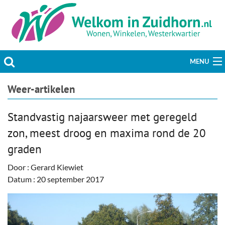
MENU
Actueel
Weer-artikelen
Hobby & Vrije tijd
Standvastig najaarsweer met geregeld
zon, meest droog en maxima rond de 20
Welzijn & Maatschappij
graden
Bedrijven
Door : Gerard Kiewiet
Datum : 20 september 2017
Prikbord & Aanbiedingen
Plaats bericht