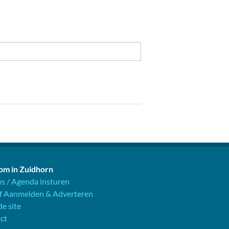
m in Zuidhorn
s / Agenda insturen
jf Aanmelden & Adverteren
e site
ct