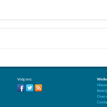
Volg ons:
Welko
Nieuw
Bedri
Over d
Conta