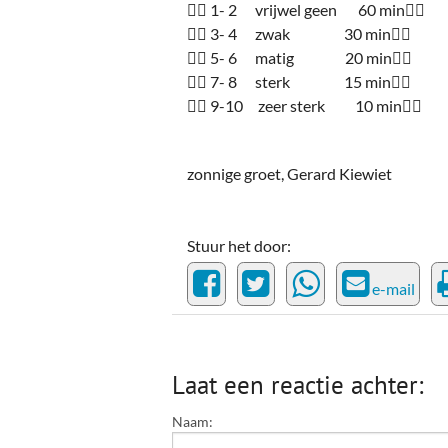
 1- 2 vrijwel geen 60 min
 3- 4 zwak 30 min
 5- 6 matig 20 min
 7- 8 sterk 15 min
 9-10 zeer sterk 10 min
zonnige groet, Gerard Kiewiet
Stuur het door:
e-mail
Laat een reactie achter:
Naam: