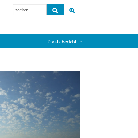
n
Plaats bericht
Inloggen...
Aanmelden nieuw account...