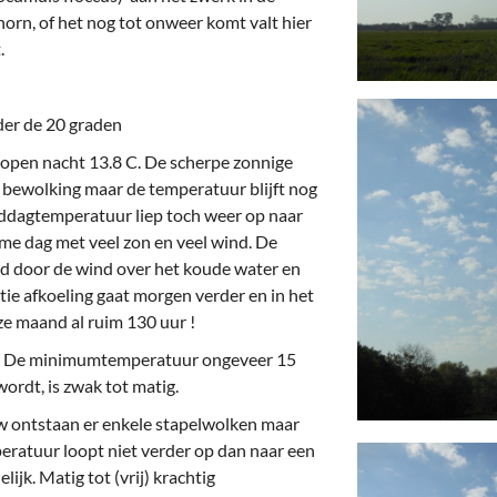
deren
Wonen & Interieur
rn, of het nog tot onweer komt valt hier
.
itieke Partijen
On-line bestellen in Zuidhorn
dhorners
Financiën, Makelaars & Hypotheken
r de 20 graden
Diensten, Gemak & Zakelijk
open nacht 13.8 C. De scherpe zonnige
er) bewolking maar de temperatuur blijft nog
(Ver) Bouw & Onderhoud
iddagtemperatuur liep toch weer op naar
me dag met veel zon en veel wind. De
Bedrijventerreinen
nd door de wind over het koude water en
ie afkoeling gaat morgen verder en in het
Bedrijven in de Regio Zuidhorn
e maand al ruim 130 uur !
Bedrijven van Vroeger
. De minimumtemperatuur ongeveer 15
ordt, is zwak tot matig.
uw ontstaan er enkele stapelwolken maar
eratuur loopt niet verder op dan naar een
ijk. Matig tot (vrij) krachtig