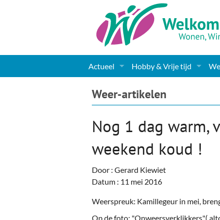
Actueel
Hobby & Vrije tijd
Wel
Nieuws
Sport
Coa
Weer-artikelen
Agenda
(Culturele) verenigingen 
Cha
Nog 1 dag warm, vr
Gemeente informatie
Dorpen
Kunst
Ge
weekend koud !
Columns & Redactioneel
Woningaanbod
Muziek
Ki
Door : Gerard Kiewiet
Foto-pagina
Toerisme & Musea
Lev
Datum : 11 mei 2016
Podia & Dorpshuizen
Ond
Weerspreuk: Kamillegeur in mei, breng
Op de foto: "Onweersverklikkers"( alt