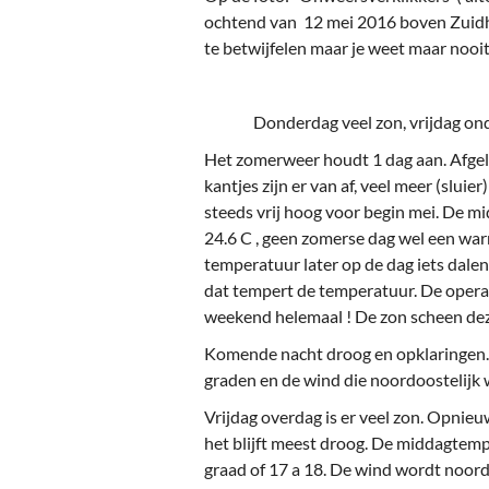
Ou
ochtend van 12 mei 2016 boven Zuidho
te betwijfelen maar je weet maar nooit
Pol
Zui
Donderdag veel zon, vrijdag onde
Het zomerweer houdt 1 dag aan. Afgel
kantjes zijn er van af, veel meer (slui
steeds vrij hoog voor begin mei. De m
24.6 C , geen zomerse dag wel een war
temperatuur later op de dag iets dale
dat tempert de temperatuur. De operat
weekend helemaal ! De zon scheen dez
Komende nacht droog en opklaringen
graden en de wind die noordoostelijk w
Vrijdag overdag is er veel zon. Opnie
het blijft meest droog. De middagtemp
graad of 17 a 18. De wind wordt noordel