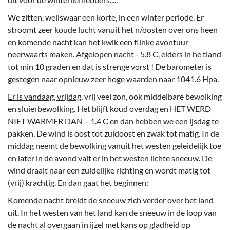
We zitten, weliswaar een korte, in een winter periode. Er
stroomt zeer koude lucht vanuit het n/oosten over ons heen
en komende nacht kan het kwik een flinke avontuur
neerwaarts maken. Afgelopen nacht - 5.8 C, elders in he tland
tot min 10 graden en dat is strenge vorst ! De barometer is
gestegen naar opnieuw zeer hoge waarden naar 1041.6 Hpa.
Er is vandaag, vrijdag
, vrij veel zon, ook middelbare bewolking
en sluierbewolking. Het blijft koud overdag en HET WERD
NIET WARMER DAN - 1.4 C en dan hebben we een ijsdag te
pakken. De wind is oost tot zuidoost en zwak tot matig. In de
middag neemt de bewolking vanuit het westen geleidelijk toe
en later in de avond valt er in het westen lichte sneeuw. De
wind draait naar een zuidelijke richting en wordt matig tot
(vrij) krachtig. En dan gaat het beginnen:
Komende nacht
breidt de sneeuw zich verder over het land
uit. In het westen van het land kan de sneeuw in de loop van
de nacht al overgaan in ijzel met kans op gladheid op