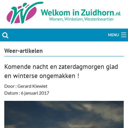
MENU
Actueel
Weer-artikelen
Hobby & Vrije tijd
Komende nacht en zaterdagmorgen glad
en winterse ongemakken !
Welzijn & Maatschappij
Door : Gerard Kiewiet
Bedrijven
Datum : 6 januari 2017
Prikbord & Aanbiedingen
Plaats bericht