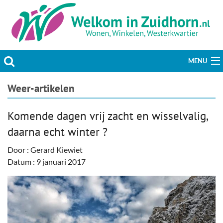
MENU
Actueel
Weer-artikelen
Hobby & Vrije tijd
Komende dagen vrij zacht en wisselvalig,
daarna echt winter ?
Welzijn & Maatschappij
Door : Gerard Kiewiet
Bedrijven
Datum : 9 januari 2017
Prikbord & Aanbiedingen
Plaats bericht