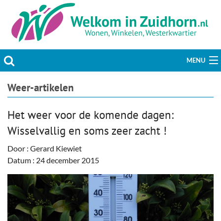
MENU
Actueel
Weer-artikelen
Hobby & Vrije tijd
Het weer voor de komende dagen:
Wisselvallig en soms zeer zacht !
Welzijn & Maatschappij
Door : Gerard Kiewiet
Bedrijven
Datum : 24 december 2015
Prikbord & Aanbiedingen
Plaats bericht