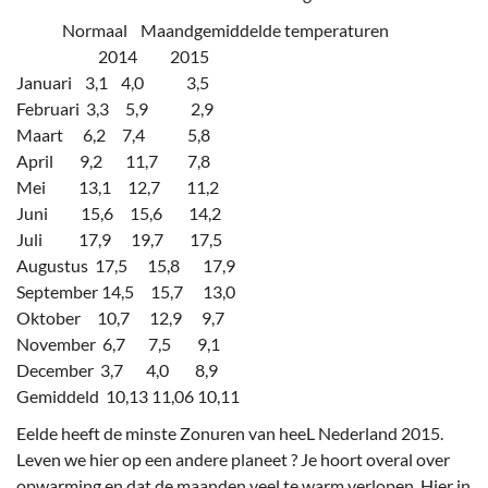
Normaal Maandgemiddelde temperaturen
2014 2015
Januari 3,1 4,0 3,5
Februari 3,3 5,9 2,9
Maart 6,2 7,4 5,8
April 9,2 11,7 7,8
Mei 13,1 12,7 11,2
Juni 15,6 15,6 14,2
Juli 17,9 19,7 17,5
Augustus 17,5 15,8 17,9
September 14,5 15,7 13,0
Oktober 10,7 12,9 9,7
November 6,7 7,5 9,1
December 3,7 4,0 8,9
Gemiddeld 10,13 11,06 10,11
Eelde heeft de minste Zonuren van heeL Nederland 2015.
Leven we hier op een andere planeet ? Je hoort overal over
opwarming en dat de maanden veel te warm verlopen. Hier in