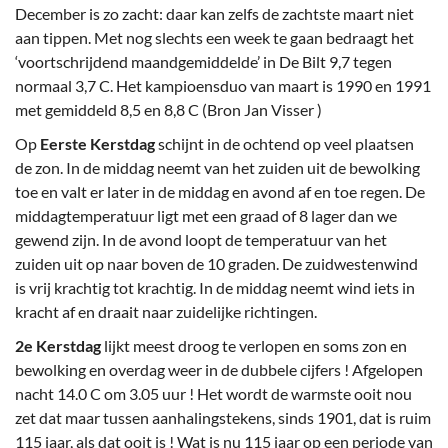
December is zo zacht: daar kan zelfs de zachtste maart niet
aan tippen. Met nog slechts een week te gaan bedraagt het
‘voortschrijdend maandgemiddelde’ in De Bilt 9,7 tegen
normaal 3,7 C. Het kampioensduo van maart is 1990 en 1991
met gemiddeld 8,5 en 8,8 C (Bron Jan Visser )
Op
Eerste Kerstdag
schijnt in de ochtend op veel plaatsen
de zon. In de middag neemt van het zuiden uit de bewolking
toe en valt er later in de middag en avond af en toe regen. De
middagtemperatuur ligt met een graad of 8 lager dan we
gewend zijn. In de avond loopt de temperatuur van het
zuiden uit op naar boven de 10 graden. De zuidwestenwind
is vrij krachtig tot krachtig. In de middag neemt wind iets in
kracht af en draait naar zuidelijke richtingen.
2e Kerstdag
lijkt meest droog te verlopen en soms zon en
bewolking en overdag weer in de dubbele cijfers ! Afgelopen
nacht 14.0 C om 3.05 uur ! Het wordt de warmste ooit nou
zet dat maar tussen aanhalingstekens, sinds 1901, dat is ruim
115 jaar, als dat ooit is ! Wat is nu 115 jaar op een periode van