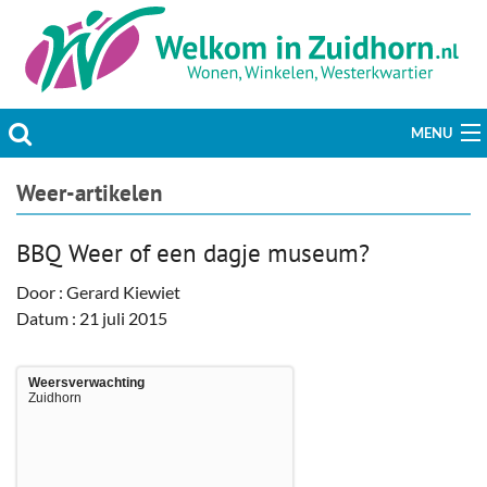
MENU
Actueel
Weer-artikelen
Hobby & Vrije tijd
BBQ Weer of een dagje museum?
Welzijn & Maatschappij
Door : Gerard Kiewiet
Datum : 21 juli 2015
Bedrijven
Weersverwachting
Prikbord & Aanbiedingen
Zuidhorn
Plaats bericht