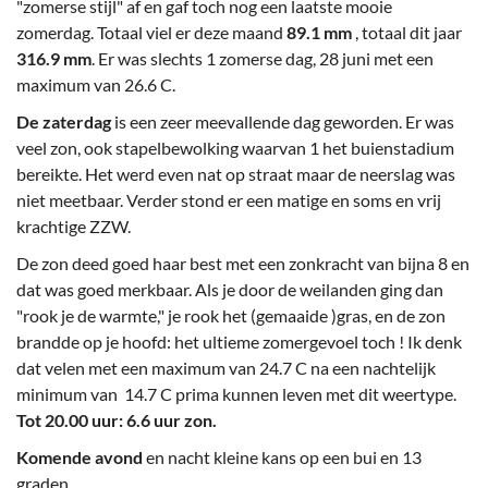
"zomerse stijl" af en gaf toch nog een laatste mooie
zomerdag. Totaal viel er deze maand
89.1 mm
, totaal dit jaar
316.9 mm
. Er was slechts 1 zomerse dag, 28 juni met een
maximum van 26.6 C.
De zaterdag
is een zeer meevallende dag geworden. Er was
veel zon, ook stapelbewolking waarvan 1 het buienstadium
bereikte. Het werd even nat op straat maar de neerslag was
niet meetbaar. Verder stond er een matige en soms en vrij
krachtige ZZW.
De zon deed goed haar best met een zonkracht van bijna 8 en
dat was goed merkbaar. Als je door de weilanden ging dan
"rook je de warmte," je rook het (gemaaide )gras, en de zon
brandde op je hoofd: het ultieme zomergevoel toch ! Ik denk
dat velen met een maximum van 24.7 C na een nachtelijk
minimum van 14.7 C prima kunnen leven met dit weertype.
Tot 20.00 uur: 6.6 uur zon.
Komende avond
en nacht kleine kans op een bui en 13
graden.