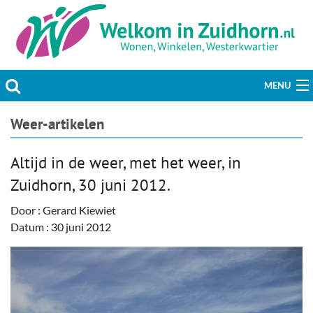
MENU
Actueel
Weer-artikelen
Hobby & Vrije tijd
Altijd in de weer, met het weer, in
Zuidhorn, 30 juni 2012.
Welzijn & Maatschappij
Door : Gerard Kiewiet
Bedrijven
Datum : 30 juni 2012
Prikbord & Aanbiedingen
Plaats bericht