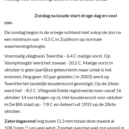
Zondag na koude start droge dag en veel
zon.
De zondag begon in de vroege ochtend met volop de zon na
een minimum van + 0.5 C in Zuidhorn op normale
waarnemingshoogte.
Voormalig vliegbasis Twenthe - 6.4 C matige vorst. Op
‘klomphoogte’ werd het zowaar -10.2 C. Matige vorst in
oktober is geen jaarlijkse gebeurtenis maar uniek is het
evenmin. Nog geen 10 jaar geleden ( in 2003) werd op
Twenthe het landelijk kouderecord gevestigd. Op de 24ste
werd het - 8.5 C. Vliegveld Eelde registreerde toen vanaf 16
oktober 14 vorstdagen op rij. Het kouderecord voor oktober
in De Bilt staat op - 7.8 C en dateert uit 1931 op de 28ste
oktober.
Zaterdagavond
nog buien (1.3 mm totaal deze maand al
108.3 mm !! ) en veel wind. Zondag overdag veel zon vooral in