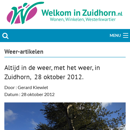
MENU
Actueel
Weer-artikelen
Hobby & Vrije tijd
Altijd in de weer, met het weer, in
Zuidhorn, 28 oktober 2012.
Welzijn & Maatschappij
Door : Gerard Kiewiet
Bedrijven
Datum : 28 oktober 2012
Prikbord & Aanbiedingen
Plaats bericht