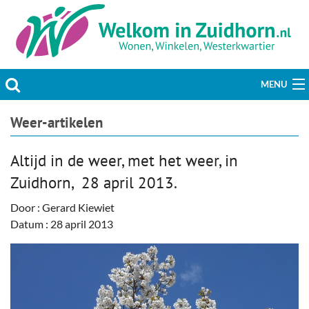
MENU
Actueel
Weer-artikelen
Hobby & Vrije tijd
Altijd in de weer, met het weer, in
Zuidhorn, 28 april 2013.
Welzijn & Maatschappij
Door : Gerard Kiewiet
Bedrijven
Datum : 28 april 2013
Prikbord & Aanbiedingen
Plaats bericht