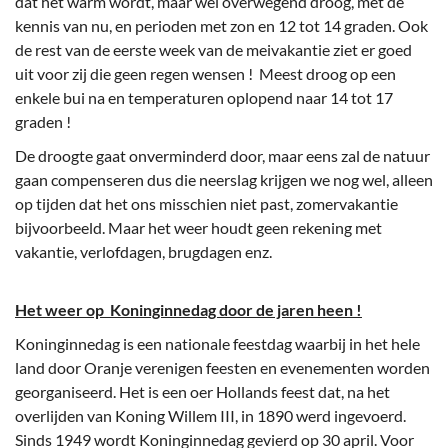
dat het warm wordt, maar wel overwegend droog, met de
kennis van nu, en perioden met zon en 12 tot 14 graden. Ook
de rest van de eerste week van de meivakantie ziet er goed
uit voor zij die geen regen wensen ! Meest droog op een
enkele bui na en temperaturen oplopend naar 14 tot 17
graden !
De droogte gaat onverminderd door, maar eens zal de natuur
gaan compenseren dus die neerslag krijgen we nog wel, alleen
op tijden dat het ons misschien niet past, zomervakantie
bijvoorbeeld. Maar het weer houdt geen rekening met
vakantie, verlofdagen, brugdagen enz.
Het weer op Koninginnedag door de jaren heen !
Koninginnedag is een nationale feestdag waarbij in het hele
land door Oranje verenigen feesten en evenementen worden
georganiseerd. Het is een oer Hollands feest dat, na het
overlijden van Koning Willem III, in 1890 werd ingevoerd.
Sinds 1949 wordt Koninginnedag gevierd op 30 april. Voor