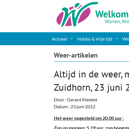
Actueel
Hobby & Vrije tijd
Wel
Nieuws
Sport
Coa
Weer-artikelen
Agenda
(Culturele) verenigingen 
Cha
Altijd in de weer, 
Gemeente informatie
Dorpen
Kunst
Ge
Zuidhorn, 23 juni 
Columns & Redactioneel
Woningaanbod
Muziek
Ki
Door : Gerard Kiewiet
Foto-pagina
Toerisme & Musea
Lev
Datum : 23 juni 2012
Podia & Dorpshuizen
Ond
Het weer opgesteld om 20.00 uur
:
Zon op morgen: 5.19 uur, zon hoogste