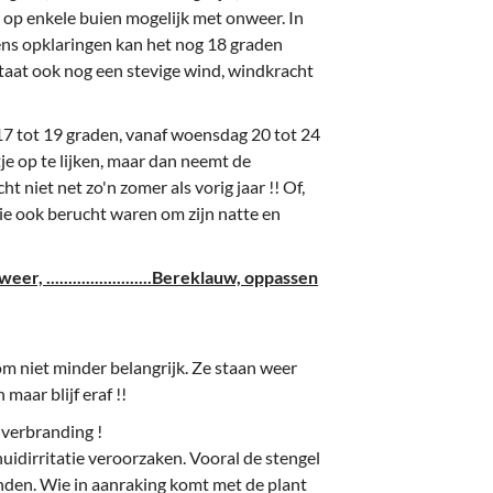
 op enkele buien mogelijk met onweer. In
ens opklaringen kan het nog 18 graden
staat ook nog een stevige wind, windkracht
7 tot 19 graden, vanaf woensdag 20 tot 24
tje op te lijken, maar dan neemt de
 niet net zo'n zomer als vorig jaar !! Of,
ie ook berucht waren om zijn natte en
er, ........................Bereklauw, oppassen
om niet minder belangrijk. Ze staan weer
maar blijf eraf !!
 verbranding !
idirritatie veroorzaken. Vooral de stengel
den. Wie in aanraking komt met de plant