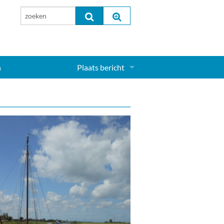
n
Plaats bericht
Inloggen...
Aanmelden nieuw account...