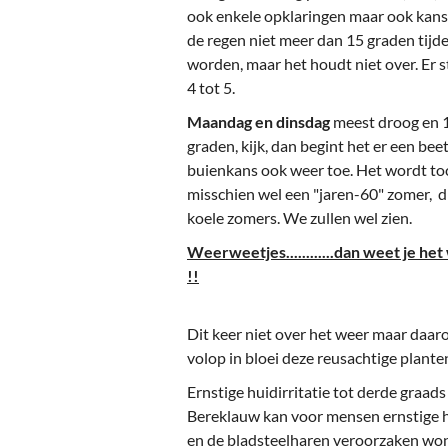
ook enkele opklaringen maar ook kans
de regen niet meer dan 15 graden tijd
worden, maar het houdt niet over. Er 
4 tot 5.
Maandag en dinsdag
meest droog en 1
graden, kijk, dan begint het er een bee
buienkans ook weer toe. Het wordt tocht
misschien wel een "jaren-60" zomer, d
koele zomers. We zullen wel zien.
Weerweetjes............dan weet je het we
!!
Dit keer niet over het weer maar daar
volop in bloei deze reusachtige planten 
Ernstige huidirritatie tot derde graads
Bereklauw kan voor mensen ernstige hu
en de bladsteelharen veroorzaken won