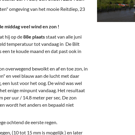
deren
Wonen & Interieur
hten" omgeving van het mooie Reitdiep, 23
itieke Partijen
On-line bestellen in Zuidhorn
iddag veel wind en zon !
dhorners
Financiën, Makelaars & Hypotheken
at hij op de
88e plaats
staat van alle juni
Diensten, Gemak & Zakelijk
ld temperatuur tot vandaag in De Bilt
s een te koude maand en dat past ook in
(Ver) Bouw & Onderhoud
Bedrijventerreinen
on overwegend bewolkt en af en toe zon, in
n" en veel blauw aan de lucht met daar
Bedrijven in de Regio Zuidhorn
 een lust voor het oog. De wind was wel
het enige minpunt vandaag. Het resultaat
Bedrijven van Vroeger
 per uur / 14.8 meter per sec. De zon
gen wordt het anders en bepaald niet
ge ochtend de eerste regen.
gen, (10 tot 15 mm is mogelijk ) en later