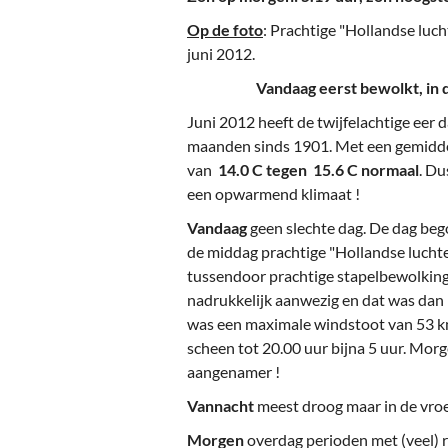
Ou
Op de foto
: Prachtige "Hollandse luc
Pol
juni 2012.
Vandaag eerst bewolkt, in de m
Zui
Juni 2012 heeft de twijfelachtige eer d
maanden sinds 1901. Met een gemidde
van
14.0 C tegen 15.6 C normaal
. Du
een opwarmend klimaat !
Vandaag
geen slechte dag. De dag beg
de middag prachtige "Hollandse luchte
tussendoor prachtige stapelbewolking,
nadrukkelijk aanwezig en dat was dan 
was een maximale windstoot van 53 km
scheen tot 20.00 uur bijna 5 uur. Mor
aangenamer !
Vannacht
meest droog maar in de vroe
Morgen
overdag perioden met (veel) re