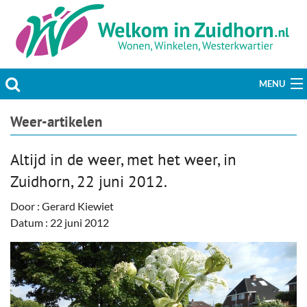
MENU
Actueel
Weer-artikelen
Hobby & Vrije tijd
Altijd in de weer, met het weer, in
Zuidhorn, 22 juni 2012.
Welzijn & Maatschappij
Door : Gerard Kiewiet
Bedrijven
Datum : 22 juni 2012
Prikbord & Aanbiedingen
Plaats bericht