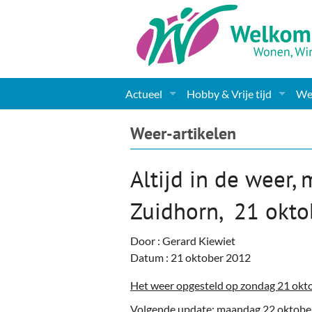
Actueel
Hobby & Vrije tijd
Wel
Nieuws
Sport
Coa
Weer-artikelen
Agenda
(Culturele) verenigingen 
Cha
Altijd in de weer, 
Gemeente informatie
Dorpen
Kunst
Ge
Zuidhorn, 21 okto
Columns & Redactioneel
Woningaanbod
Muziek
Ki
Door : Gerard Kiewiet
Foto-pagina
Toerisme & Musea
Lev
Datum : 21 oktober 2012
Podia & Dorpshuizen
Ond
Het weer opgesteld op zondag 21 okt
Volgende update
: maandag 22 oktober