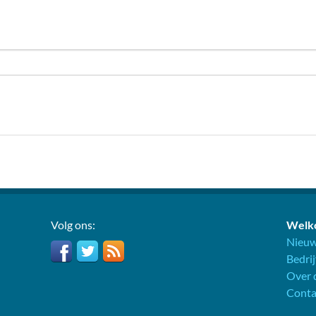
Volg ons:
Welko
Nieuw
Bedri
Over d
Conta