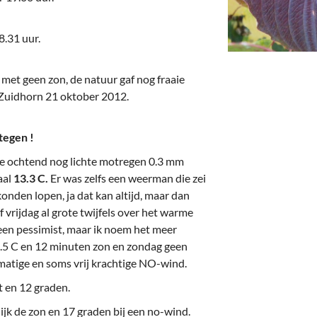
deren
Wonen & Interieur
itieke Partijen
On-line bestellen in Zuidhorn
8.31 uur.
dhorners
Financiën, Makelaars & Hypotheken
met geen zon, de natuur gaf nog fraaie
 Zuidhorn 21 oktober 2012.
Diensten, Gemak & Zakelijk
(Ver) Bouw & Onderhoud
tegen !
Bedrijventerreinen
 de ochtend nog lichte motregen 0.3 mm
aal
13.3 C.
Er was zelfs een weerman die zei
Bedrijven in de Regio Zuidhorn
onden lopen, ja dat kan altijd, maar dan
f vrijdag al grote twijfels over het warme
Bedrijven van Vroeger
een pessimist, maar ik noem het meer
16.5 C en 12 minuten zon en zondag geen
n matige en soms vrij krachtige NO-wind.
 en 12 graden.
ijk de zon en 17 graden bij een no-wind.