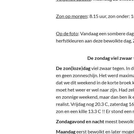
Ou
Pol
Zon op morgen
: 8.15 uur, zon onder: 1
Zui
Op de foto
: Vandaag een sombere dag 
herfstkleuren aan deze bewolkte dag,
De zondag viel zwaar 
De zon(loze)dag
viel zwaar tegen. In
en geen zonneschijn. Het werd maxim
dat we dit weekend in de korte broek k
moet het weer er wel naar zijn. Had zel
en zonnige weekend, maar dan ben ik 
realist. Vrijdag nog 20.3 C, zaterdag 
zon en een kille 13.3 C !! Er stond ee
Zondagavond en nacht
meest bewolkt
Maandag
eerst bewolkt en later mogel