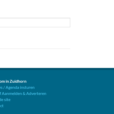
m in Zuidhorn
s / Agenda insturen
jf Aanmelden & Adverteren
e site
ct