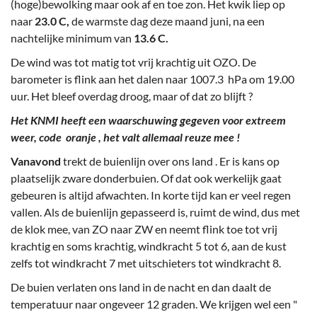
(hoge)bewolking maar ook af en toe zon. Het kwik liep op
naar
23.0 C,
de warmste dag deze maand juni, na een
nachtelijke minimum van
13.6 C.
De wind was tot matig tot vrij krachtig uit OZO. De
barometer is flink aan het dalen naar 1007.3 hPa om 19.00
uur. Het bleef overdag droog, maar of dat zo blijft ?
Het KNMI heeft een waarschuwing gegeven voor extreem
weer, code oranje , het valt allemaal reuze mee !
Vanavond
trekt de buienlijn over ons land . Er is kans op
plaatselijk zware donderbuien. Of dat ook werkelijk gaat
gebeuren is altijd afwachten. In korte tijd kan er veel regen
vallen. Als de buienlijn gepasseerd is, ruimt de wind, dus met
de klok mee, van ZO naar ZW en neemt flink toe tot vrij
krachtig en soms krachtig, windkracht 5 tot 6, aan de kust
zelfs tot windkracht 7 met uitschieters tot windkracht 8.
De buien verlaten ons land in de nacht en dan daalt de
temperatuur naar ongeveer 12 graden. We krijgen wel een "