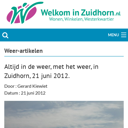
MENU
Actueel
Weer-artikelen
Hobby & Vrije tijd
Altijd in de weer, met het weer, in
Zuidhorn, 21 juni 2012.
Welzijn & Maatschappij
Door : Gerard Kiewiet
Bedrijven
Datum : 21 juni 2012
Prikbord & Aanbiedingen
Plaats bericht