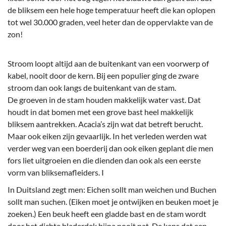
de bliksem een hele hoge temperatuur heeft die kan oplopen
tot wel 30.000 graden, veel heter dan de oppervlakte van de
zon!
Stroom loopt altijd aan de buitenkant van een voorwerp of
kabel, nooit door de kern. Bij een populier ging de zware
stroom dan ook langs de buitenkant van de stam.
De groeven in de stam houden makkelijk water vast. Dat
houdt in dat bomen met een grove bast heel makkelijk
bliksem aantrekken. Acacia’s zijn wat dat betreft berucht.
Maar ook eiken zijn gevaarlijk. In het verleden werden wat
verder weg van een boerderij dan ook eiken geplant die men
fors liet uitgroeien en die dienden dan ook als een eerste
vorm van bliksemafleiders. I
In Duitsland zegt men: Eichen sollt man weichen und Buchen
sollt man suchen. (Eiken moet je ontwijken en beuken moet je
zoeken.) Een beuk heeft een gladde bast en de stam wordt
door het dichte bladerdek bijna nooit nat. De kans dat een