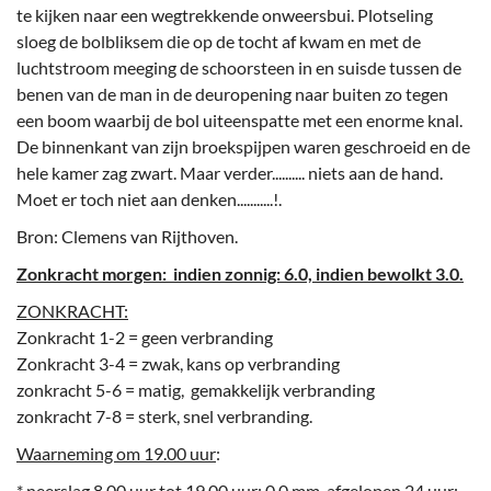
te kijken naar een wegtrekkende onweersbui. Plotseling
sloeg de bolbliksem die op de tocht af kwam en met de
luchtstroom meeging de schoorsteen in en suisde tussen de
benen van de man in de deuropening naar buiten zo tegen
een boom waarbij de bol uiteenspatte met een enorme knal.
De binnenkant van zijn broekspijpen waren geschroeid en de
hele kamer zag zwart. Maar verder.......... niets aan de hand.
Moet er toch niet aan denken...........!.
Bron: Clemens van Rijthoven.
Zonkracht morgen: indien zonnig: 6.0, indien bewolkt 3.0.
ZONKRACHT:
Zonkracht 1-2 = geen verbranding
Zonkracht 3-4 = zwak, kans op verbranding
zonkracht 5-6 = matig, gemakkelijk verbranding
zonkracht 7-8 = sterk, snel verbranding.
Waarneming om 19.00 uur
:
* neerslag 8.00 uur tot 19.00 uur: 0.0 mm, afgelopen 24 uur: