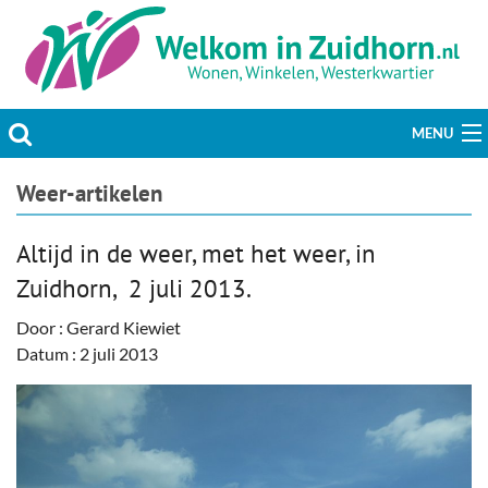
MENU
Actueel
Weer-artikelen
Hobby & Vrije tijd
Altijd in de weer, met het weer, in
Zuidhorn, 2 juli 2013.
Welzijn & Maatschappij
Door : Gerard Kiewiet
Bedrijven
Datum : 2 juli 2013
Prikbord & Aanbiedingen
Plaats bericht