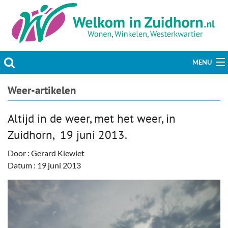
MENU
Actueel
Weer-artikelen
Hobby & Vrije tijd
Altijd in de weer, met het weer, in
Zuidhorn, 19 juni 2013.
Welzijn & Maatschappij
Door : Gerard Kiewiet
Bedrijven
Datum : 19 juni 2013
Prikbord & Aanbiedingen
Plaats bericht