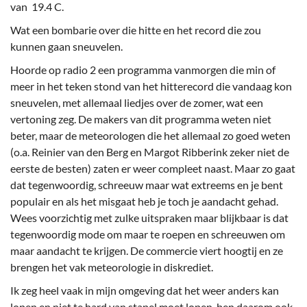
van 19.4 C.
Wat een bombarie over die hitte en het record die zou
kunnen gaan sneuvelen.
Hoorde op radio 2 een programma vanmorgen die min of
meer in het teken stond van het hitterecord die vandaag kon
sneuvelen, met allemaal liedjes over de zomer, wat een
vertoning zeg. De makers van dit programma weten niet
beter, maar de meteorologen die het allemaal zo goed weten
(o.a. Reinier van den Berg en Margot Ribberink zeker niet de
eerste de besten) zaten er weer compleet naast. Maar zo gaat
dat tegenwoordig, schreeuw maar wat extreems en je bent
populair en als het misgaat heb je toch je aandacht gehad.
Wees voorzichtig met zulke uitspraken maar blijkbaar is dat
tegenwoordig mode om maar te roepen en schreeuwen om
maar aandacht te krijgen. De commercie viert hoogtij en ze
brengen het vak meteorologie in diskrediet.
Ik zeg heel vaak in mijn omgeving dat het weer anders kan
lopen en niet te hard van stapel moet lopen, ben daarom ook