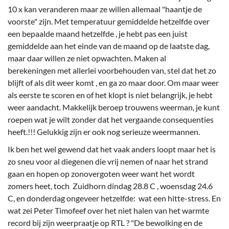
10 x kan veranderen maar ze willen allemaal "haantje de
voorste" zijn. Met temperatuur gemiddelde hetzelfde over
een bepaalde maand hetzelfde , je hebt pas een juist
gemiddelde aan het einde van de maand op de laatste dag,
maar daar willen ze niet opwachten. Maken al
berekeningen met allerlei voorbehouden van, stel dat het zo
blijft of als dit weer komt , en ga zo maar door. Om maar weer
als eerste te scoren en of het klopt is niet belangrijk, je hebt
weer aandacht. Makkelijk beroep trouwens weerman, je kunt
roepen wat je wilt zonder dat het vergaande consequenties
heeft.!!! Gelukkig zijn er ook nog serieuze weermannen.
Ik ben het wel gewend dat het vaak anders loopt maar het is
zo sneu voor al diegenen die vrij nemen of naar het strand
gaan en hopen op zonovergoten weer want het wordt
zomers heet, toch Zuidhorn dindag 28.8 C , woensdag 24.6
C, en donderdag ongeveer hetzelfde: wat een hitte-stress. En
wat zei Peter Timofeef over het niet halen van het warmte
record bij zijn weerpraatje op RTL ? "De bewolking en de