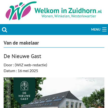
MENU
Actueel
Van de makelaar
Hobby & Vrije tijd
De Nieuwe Gast
Welzijn & Maatschappij
Door : (WIZ web-redactie)
Datum : 16 mei 2025
Bedrijven
Prikbord & Aanbiedingen
Plaats bericht