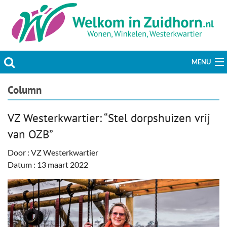
MENU
Actueel
Column
Hobby & Vrije tijd
VZ Westerkwartier: “Stel dorpshuizen vrij
van OZB”
Welzijn & Maatschappij
Door : VZ Westerkwartier
Bedrijven
Datum : 13 maart 2022
Prikbord & Aanbiedingen
Plaats bericht