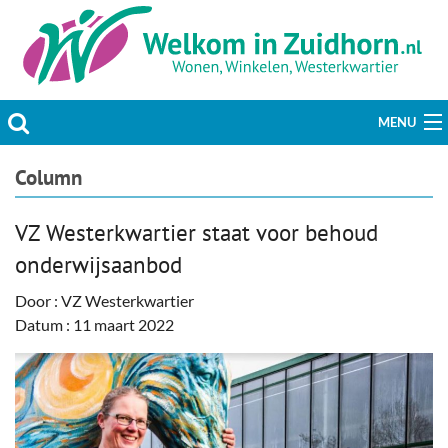
MENU
Actueel
Column
Hobby & Vrije tijd
VZ Westerkwartier staat voor behoud
onderwijsaanbod
Welzijn & Maatschappij
Door : VZ Westerkwartier
Bedrijven
Datum : 11 maart 2022
Prikbord & Aanbiedingen
Plaats bericht