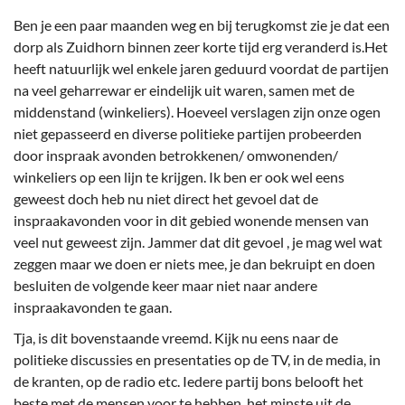
Ben je een paar maanden weg en bij terugkomst zie je dat een
dorp als Zuidhorn binnen zeer korte tijd erg veranderd is.Het
heeft natuurlijk wel enkele jaren geduurd voordat de partijen
na veel geharrewar er eindelijk uit waren, samen met de
middenstand (winkeliers). Hoeveel verslagen zijn onze ogen
niet gepasseerd en diverse politieke partijen probeerden
door inspraak avonden betrokkenen/ omwonenden/
winkeliers op een lijn te krijgen. Ik ben er ook wel eens
geweest doch heb nu niet direct het gevoel dat de
inspraakavonden voor in dit gebied wonende mensen van
veel nut geweest zijn. Jammer dat dit gevoel , je mag wel wat
zeggen maar we doen er niets mee, je dan bekruipt en doen
besluiten de volgende keer maar niet naar andere
inspraakavonden te gaan.
Tja, is dit bovenstaande vreemd. Kijk nu eens naar de
politieke discussies en presentaties op de TV, in de media, in
de kranten, op de radio etc. Iedere partij bons belooft het
beste met de mensen voor te hebben, het minste uit de