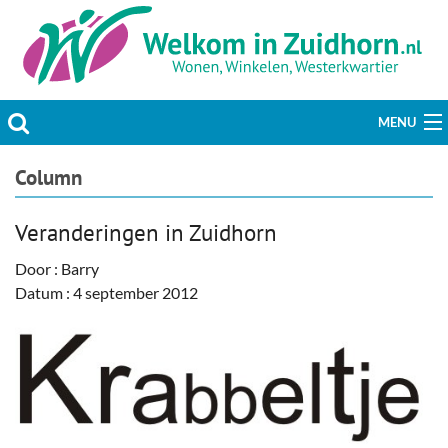
MENU
Actueel
Column
Hobby & Vrije tijd
Veranderingen in Zuidhorn
Welzijn & Maatschappij
Door : Barry
Datum : 4 september 2012
Bedrijven
Prikbord & Aanbiedingen
Plaats bericht