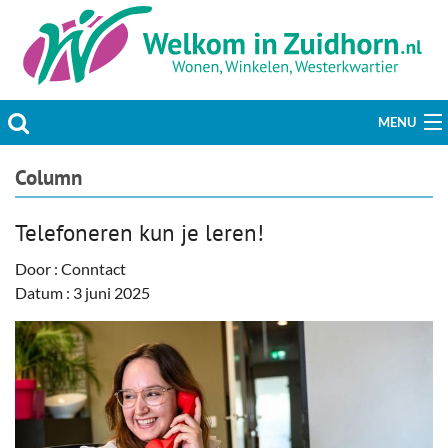
MENU
Actueel
Column
Hobby & Vrije tijd
Telefoneren kun je leren!
Welzijn & Maatschappij
Door : Conntact
Datum : 3 juni 2025
Bedrijven
Prikbord & Aanbiedingen
Plaats bericht