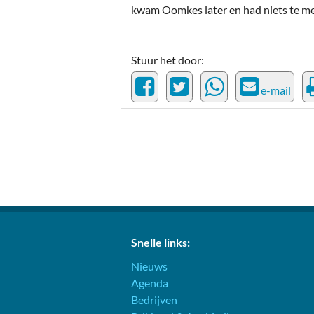
kwam Oomkes later en had niets te me
Stuur het door:
e-mail
Snelle links:
Nieuws
Agenda
Bedrijven