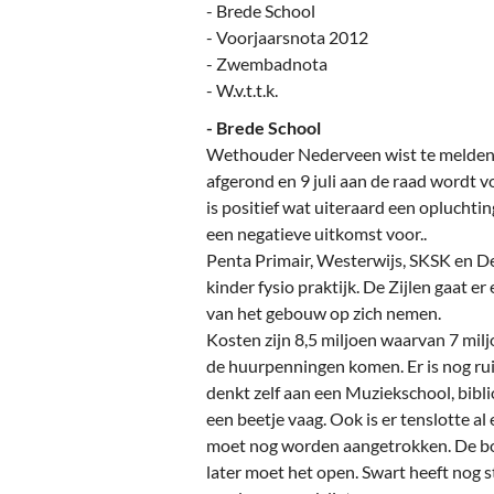
Ou
- Brede School
- Voorjaarsnota 2012
Pol
- Zwembadnota
- W.v.t.t.k.
Zui
- Brede School
Wethouder Nederveen wist te melden 
afgerond en 9 juli aan de raad wordt 
is positief wat uiteraard een opluchtin
een negatieve uitkomst voor..
Penta Primair, Westerwijs, SKSK en De
kinder fysio praktijk. De Zijlen gaat e
van het gebouw op zich nemen.
Kosten zijn 8,5 miljoen waarvan 7 mil
de huurpenningen komen. Er is nog ru
denkt zelf aan een Muziekschool, bibli
een beetje vaag. Ook is er tenslotte al 
moet nog worden aangetrokken. De bou
later moet het open. Swart heeft nog s