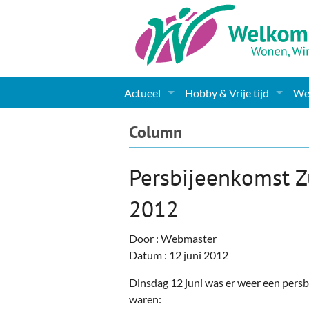
Actueel
Hobby & Vrije tijd
Wel
Nieuws
Sport
Coa
Column
Agenda
(Culturele) verenigingen 
Cha
Persbijeenkomst Zu
Gemeente informatie
Dorpen
Kunst
Ge
2012
Columns & Redactioneel
Woningaanbod
Muziek
Ki
Door : Webmaster
Foto-pagina
Toerisme & Musea
Lev
Datum : 12 juni 2012
Podia & Dorpshuizen
Ond
Dinsdag 12 juni was er weer een pers
waren: