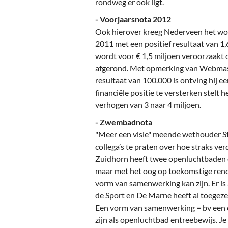
rondweg er ook ligt.
- Voorjaarsnota 2012
Ook hierover kreeg Nederveen het woo
2011 met een positief resultaat van 1,6
wordt voor € 1,5 miljoen veroorzaakt
afgerond. Met opmerking van Webmaster
resultaat van 100.000 is ontving hij e
financiële positie te versterken stelt 
verhogen van 3 naar 4 miljoen.
- Zwembadnota
"Meer een visie" meende wethouder Sto
collega’s te praten over hoe straks v
Zuidhorn heeft twee openluchtbaden e
maar met het oog op toekomstige renova
vorm van samenwerking kan zijn. Er is
de Sport en De Marne heeft al toegeze
Een vorm van samenwerking = bv een ov
zijn als openluchtbad entreebewijs. Je 