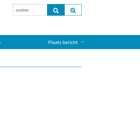
n
Plaats bericht
Inloggen...
Aanmelden nieuw account...