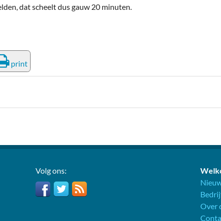
lden, dat scheelt dus gauw 20 minuten.
print
Volg ons:
Welko
Nieuw
Bedri
Over d
Conta