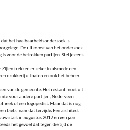
deren
Wonen & Interieur
itieke Partijen
On-line bestellen in Zuidhorn
dhorners
Financiën, Makelaars & Hypotheken
Diensten, Gemak & Zakelijk
dat het haalbaarheidsonderzoek is
voorgelegd. De uitkomst van het onderzoek
(Ver) Bouw & Onderhoud
g is voor de betrokken partijen. Stel je eens
Bedrijventerreinen
 Zijlen trekken er zeker in alsmede een
r een drukkerij uitbaten en ook het beheer
Bedrijven in de Regio Zuidhorn
joen van de gemeente. Het restant moet uit
Bedrijven van Vroeger
imte voor andere partijen; Nederveen
otheek of een logopedist. Maar dat is nog
een bieb, maar dat terzijde. Een architect
w start in augustus 2012 en een jaar
teeds het gevoel dat tegen die tijd de