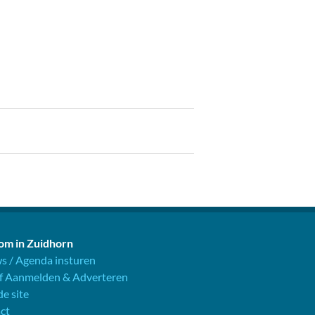
m in Zuidhorn
s / Agenda insturen
jf Aanmelden & Adverteren
e site
ct