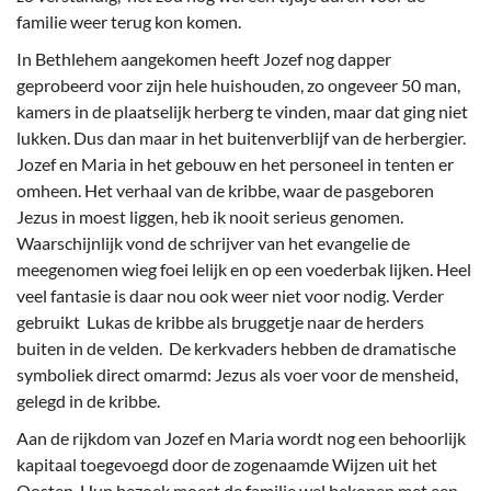
familie weer terug kon komen.
In Bethlehem aangekomen heeft Jozef nog dapper
geprobeerd voor zijn hele huishouden, zo ongeveer 50 man,
kamers in de plaatselijk herberg te vinden, maar dat ging niet
lukken. Dus dan maar in het buitenverblijf van de herbergier.
Jozef en Maria in het gebouw en het personeel in tenten er
omheen. Het verhaal van de kribbe, waar de pasgeboren
Jezus in moest liggen, heb ik nooit serieus genomen.
Waarschijnlijk vond de schrijver van het evangelie de
meegenomen wieg foei lelijk en op een voederbak lijken. Heel
veel fantasie is daar nou ook weer niet voor nodig. Verder
gebruikt Lukas de kribbe als bruggetje naar de herders
buiten in de velden. De kerkvaders hebben de dramatische
symboliek direct omarmd: Jezus als voer voor de mensheid,
gelegd in de kribbe.
Aan de rijkdom van Jozef en Maria wordt nog een behoorlijk
kapitaal toegevoegd door de zogenaamde Wijzen uit het
Oosten. Hun bezoek moest de familie wel bekopen met een