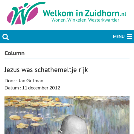
MENU
Actueel
Column
Hobby & Vrije tijd
Jezus was schathemeltje rijk
Welzijn & Maatschappij
Door : Jan Gutman
Datum : 11 december 2012
Bedrijven
Prikbord & Aanbiedingen
Plaats bericht