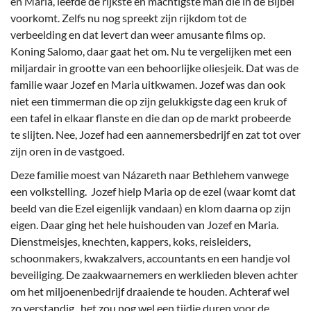
en Maria, leefde de rijkste en machtigste man die in de Bijbel
voorkomt. Zelfs nu nog spreekt zijn rijkdom tot de
verbeelding en dat levert dan weer amusante films op.
Koning Salomo, daar gaat het om. Nu te vergelijken met een
miljardair in grootte van een behoorlijke oliesjeik. Dat was de
familie waar Jozef en Maria uitkwamen. Jozef was dan ook
niet een timmerman die op zijn gelukkigste dag een kruk of
een tafel in elkaar flanste en die dan op de markt probeerde
te slijten. Nee, Jozef had een aannemersbedrijf en zat tot over
zijn oren in de vastgoed.
Deze familie moest van Názareth naar Bethlehem vanwege
een volkstelling. Jozef hielp Maria op de ezel (waar komt dat
beeld van die Ezel eigenlijk vandaan) en klom daarna op zijn
eigen. Daar ging het hele huishouden van Jozef en Maria.
Dienstmeisjes, knechten, kappers, koks, reisleiders,
schoonmakers, kwakzalvers, accountants en een handje vol
beveiliging. De zaakwaarnemers en werklieden bleven achter
om het miljoenenbedrijf draaiende te houden. Achteraf wel
zo verstandig, het zou nog wel een tijdje duren voor de