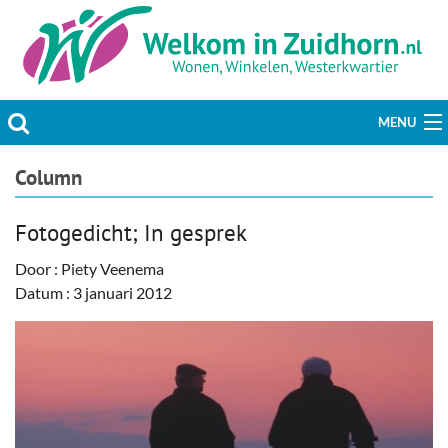
MENU
Actueel
Column
Hobby & Vrije tijd
Fotogedicht; In gesprek
Welzijn & Maatschappij
Door : Piety Veenema
Datum : 3 januari 2012
Bedrijven
Prikbord & Aanbiedingen
Plaats bericht