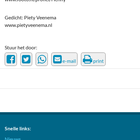
Gedicht: Piety Veenema
www.pietyveenema.nl
Stuur het door:
e-mail
print
Snelle links:
Nieuws