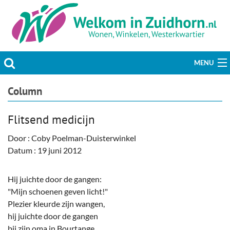
MENU
Actueel
Column
Hobby & Vrije tijd
Flitsend medicijn
Welzijn & Maatschappij
Door : Coby Poelman-Duisterwinkel
Datum : 19 juni 2012
Bedrijven
Hij juichte door de gangen:
Prikbord & Aanbiedingen
"Mijn schoenen geven licht!"
Plezier kleurde zijn wangen,
Plaats bericht
hij juichte door de gangen
bij zijn oma in Bourtange,