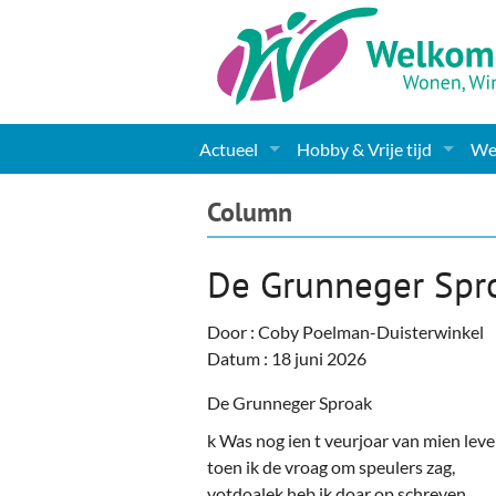
Actueel
Hobby & Vrije tijd
Wel
Nieuws
Sport
Coa
Column
Agenda
(Culturele) verenigingen 
Cha
De Grunneger Spr
Gemeente informatie
Dorpen
Kunst
Ge
Door : Coby Poelman-Duisterwinkel
Columns & Redactioneel
Woningaanbod
Muziek
Ki
Datum : 18 juni 2026
Foto-pagina
Toerisme & Musea
Lev
De Grunneger Sproak
k Was nog ien t veurjoar van mien lev
Podia & Dorpshuizen
Ond
toen ik de vroag om speulers zag,
votdoalek heb ik doar op schreven,