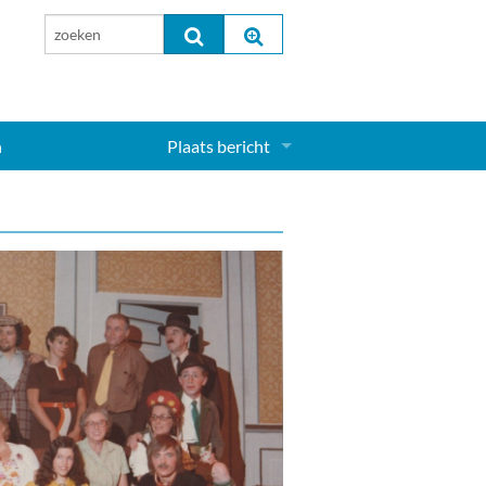
n
Plaats bericht
Inloggen...
Aanmelden nieuw account...