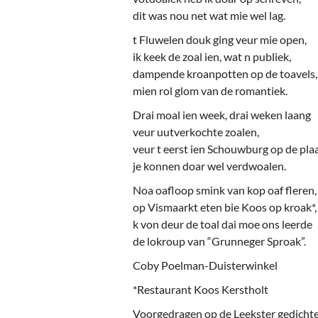
Ou
dit was nou net wat mie wel lag.
Pol
t Fluwelen douk ging veur mie open,
ik keek de zoal ien, wat n publiek,
Zui
dampende kroanpotten op de toavels,
mien rol glom van de romantiek.
Drai moal ien week, drai weken laang
veur uutverkochte zoalen,
veur t eerst ien Schouwburg op de pla
je konnen doar wel verdwoalen.
Noa oafloop smink van kop oaf fleren,
op Vismaarkt eten bie Koos op kroak*,
k von deur de toal dai moe ons leerde
de lokroup van “Grunneger Sproak”.
Coby Poelman-Duisterwinkel
*Restaurant Koos Kerstholt
Voorgedragen op de Leekster gedicht