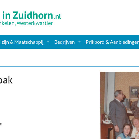
zijn & Maatschappij
Bedrijven
Prikbord & Aanbiedinge
ching, Therapie en meer
Supermarkt & Levensmiddelen
en Clubs
ritatieve instellingen
Winkelen & Mode
oak
zondheid & Zorg
Verzorging
nderopvang
Dieren & Tuin
ensbeschouwelijk
Horeca & Uitgaan
en
erwijs & jeugd
Vervoer, Auto's & Fietsen