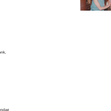
deren
Wonen & Interieur
itieke Partijen
On-line bestellen in Zuidhorn
dhorners
Financiën, Makelaars & Hypotheken
Diensten, Gemak & Zakelijk
(Ver) Bouw & Onderhoud
ank,
Bedrijventerreinen
Bedrijven in de Regio Zuidhorn
Bedrijven van Vroeger
endag