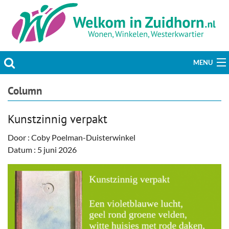
MENU
Actueel
Column
Hobby & Vrije tijd
Kunstzinnig verpakt
Welzijn & Maatschappij
Door : Coby Poelman-Duisterwinkel
Datum : 5 juni 2026
Bedrijven
Prikbord & Aanbiedingen
Plaats bericht