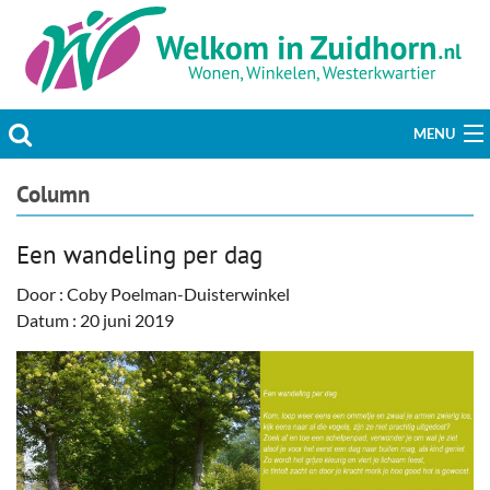
MENU
Actueel
Column
Hobby & Vrije tijd
Een wandeling per dag
Welzijn & Maatschappij
Door : Coby Poelman-Duisterwinkel
Datum : 20 juni 2019
Bedrijven
Prikbord & Aanbiedingen
Plaats bericht