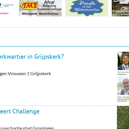
rkwartier in Grijpskerk?
tegen Vrouwen 1 Grijpskerk
eert Challenge
aar hartje stad Groningen