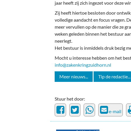
Ou
jaar heeft zij zich ingezet voor deze wi
Zij heeft hiertoe besloten door ontwik
Pol
volledige aandacht en focus vragen. De 
Zui
meer vervullen op de manier die ze gr
weken geleden binnen het bestuur aang
neerlegt.
Het bestuur is inmiddels druk bezig m
Mocht u interesse hebben om het best
info@zakenkringzuidhorn.nl
Meer nieuws...
Tip de redactie...
Stuur het door:
e-mail