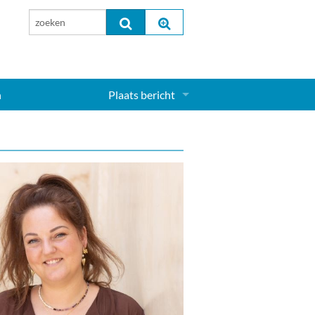
n
Plaats bericht
Inloggen...
Aanmelden nieuw account...