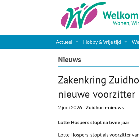
Actueel
Hobby & Vrije tijd
Wel
Nieuws
Sport
Coa
Nieuws
Agenda
(Culturele) verenigingen 
Cha
Zakenkring Zuidho
Gemeente informatie
Dorpen
Kunst
Ge
nieuwe voorzitter
Columns & Redactioneel
Woningaanbod
Muziek
Ki
2 juni 2026
Zuidhorn-nieuws
Foto-pagina
Toerisme & Musea
Lev
Lotte Hospers stopt na twee jaar
Podia & Dorpshuizen
Ond
Lotte Hospers, stopt als voorzitter v