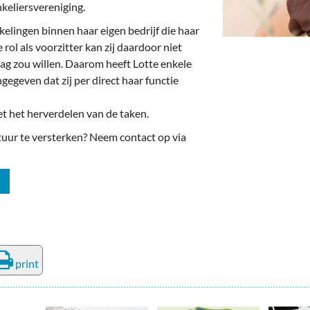
deren
Wonen & Interieur
nkeliersvereniging.
kelingen binnen haar eigen bedrijf die haar
itieke Partijen
On-line bestellen in Zuidhorn
rol als voorzitter kan zij daardoor niet
dhorners
Financiën, Makelaars & Hypotheken
aag zou willen. Daarom heeft Lotte enkele
egeven dat zij per direct haar functie
Diensten, Gemak & Zakelijk
et het herverdelen van de taken.
(Ver) Bouw & Onderhoud
uur te versterken? Neem contact op via
Bedrijventerreinen
Bedrijven in de Regio Zuidhorn
Bedrijven van Vroeger
print