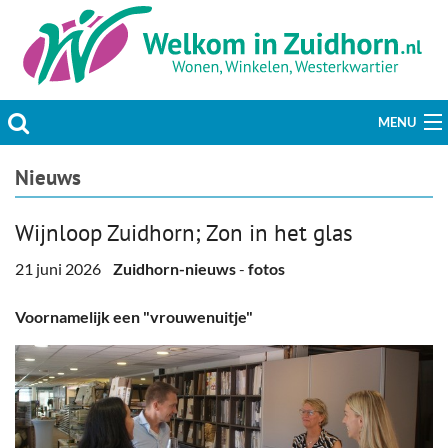
MENU
Actueel
Nieuws
Hobby & Vrije tijd
Wijnloop Zuidhorn; Zon in het glas
Welzijn & Maatschappij
21 juni 2026
Zuidhorn-nieuws
-
fotos
Bedrijven
Voornamelijk een "vrouwenuitje"
Prikbord & Aanbiedingen
Plaats bericht