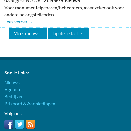
03 augustus 2026
Zuidhorn-nieuws
Voor monumenteigenaren/beheerders, maar zeker ook voor
andere belangstellenden.
Lees verder →
Meer nieuws...
Tip de redactie...
Snelle links:
Nieuws
Agenda
Bedrijven
Prikbord & Aanbiedingen
Volg ons: