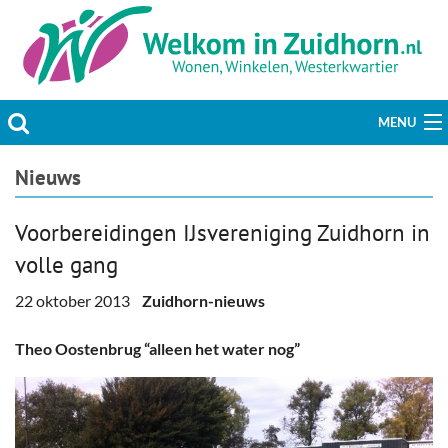
MENU
Actueel
Nieuws
Hobby & Vrije tijd
Voorbereidingen IJsvereniging Zuidhorn in
volle gang
Welzijn & Maatschappij
22 oktober 2013
Zuidhorn-nieuws
Bedrijven
Theo Oostenbrug “alleen het water nog”
Prikbord & Aanbiedingen
Plaats bericht