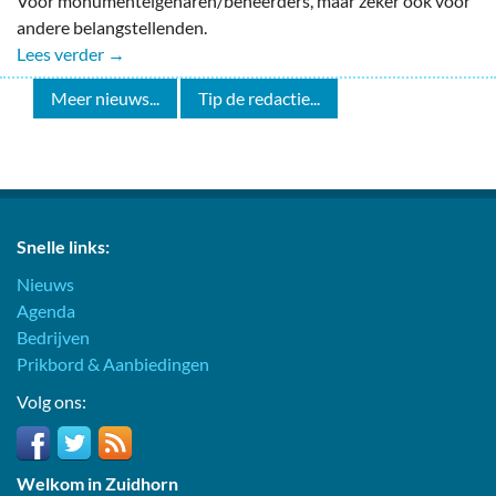
Voor monumenteigenaren/beheerders, maar zeker ook voor
andere belangstellenden.
Lees verder →
Meer nieuws...
Tip de redactie...
Snelle links:
Nieuws
Agenda
Bedrijven
Prikbord & Aanbiedingen
Volg ons:
Welkom in Zuidhorn