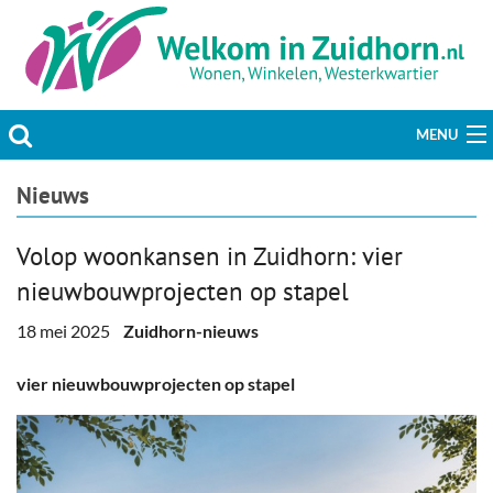
MENU
Actueel
Nieuws
Hobby & Vrije tijd
Volop woonkansen in Zuidhorn: vier
nieuwbouwprojecten op stapel
Welzijn & Maatschappij
18 mei 2025
Zuidhorn-nieuws
Bedrijven
vier nieuwbouwprojecten op stapel
Prikbord & Aanbiedingen
Plaats bericht