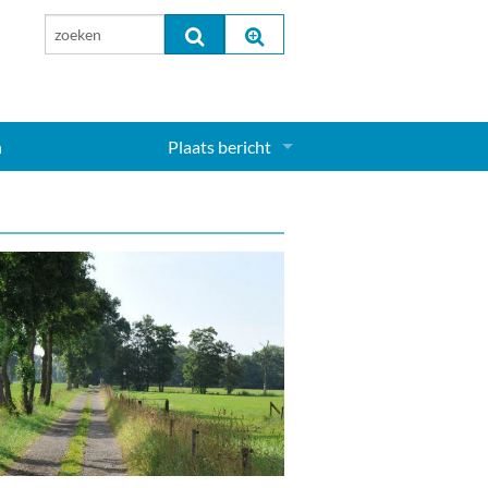
n
Plaats bericht
Inloggen...
Aanmelden nieuw account...