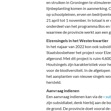
Ou
en struiken in Groningen te stimuleren
lijnbeplanting komen in aanmerking. O
Pol
op schoolpleinen, erven en bedrijvent
21 april tot 1 november. In totaal is e
Zui
onderdeel van het programma Bos en 
waarmee de provincie werkt aan een g
Elzensingels in het Westerkwartier
In het najaar van 2022 kon ook subsi
Staatsbosbeheer het project voor Elze
afgerond. Met dit project is ruim 4.60
Houtsingels zijn karakteristiek voor h
voor de biodiversiteit. In de afgelopen
het aanplanten van nieuwe singels wo
hersteld.
Aanvraag indienen
Een aanvraag indienen kan via de
» su
zijn subsidiabel, denk hierbij aan de
de grond. De provincie doet vooral de