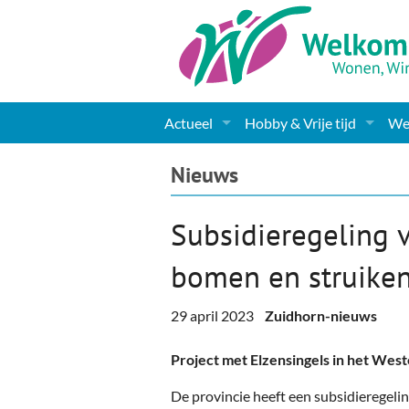
Actueel
Hobby & Vrije tijd
Wel
Nieuws
Sport
Coa
Nieuws
Agenda
(Culturele) verenigingen 
Cha
Subsidieregeling 
Gemeente informatie
Dorpen
Kunst
Ge
bomen en struike
Columns & Redactioneel
Woningaanbod
Muziek
Ki
29 april 2023
Zuidhorn-nieuws
Foto-pagina
Toerisme & Musea
Lev
Project met Elzensingels in het Wes
Podia & Dorpshuizen
Ond
De provincie heeft een subsidieregel