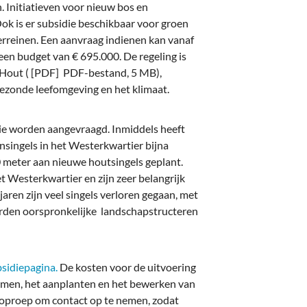
deren
Wonen & Interieur
. Initiatieven voor nieuw bos en
ok is er subsidie beschikbaar voor groen
itieke Partijen
On-line bestellen in Zuidhorn
erreinen. Een aanvraag indienen kan vanaf
r een budget van € 695.000. De regeling is
dhorners
Financiën, Makelaars & Hypotheken
Hout ( [PDF] PDF-bestand, 5 MB),
ezonde leefomgeving en het klimaat.
Diensten, Gemak & Zakelijk
(Ver) Bouw & Onderhoud
die worden aangevraagd. Inmiddels heeft
nsingels in het Westerkwartier bijna
Bedrijventerreinen
0 meter aan nieuwe houtsingels geplant.
et Westerkwartier en zijn zeer belangrijk
Bedrijven in de Regio Zuidhorn
 jaren zijn veel singels verloren gegaan, met
rden oorspronkelijke landschapstructeren
Bedrijven van Vroeger
bsidiepagina.
De kosten voor de uitvoering
 bomen, het aanplanten en het bewerken van
 oproep om contact op te nemen, zodat