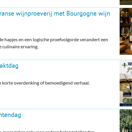
Franse wijnproeverij met Bourgogne wijn
e hapjes en een logische proefvolgorde verandert een
 culinaire ervaring.
haktdag
en korte overdenking of bemoedigend verhaal.
ntendag
maar zeker ook voor andere belangstellenden.