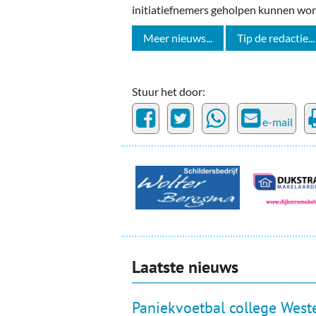
initiatiefnemers geholpen kunnen wor
Meer nieuws...
Tip de redactie...
Stuur het door:
e-mail
Laatste nieuws
Paniekvoetbal college Weste