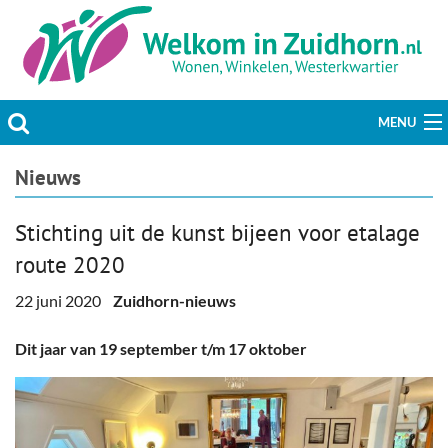
MENU
Actueel
Nieuws
Hobby & Vrije tijd
Stichting uit de kunst bijeen voor etalage
route 2020
Welzijn & Maatschappij
22 juni 2020
Zuidhorn-nieuws
Bedrijven
Dit jaar van 19 september t/m 17 oktober
Prikbord & Aanbiedingen
Plaats bericht