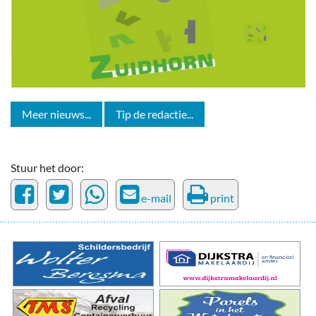
Meer nieuws...
Tip de redactie...
Stuur het door:
e-mail
print