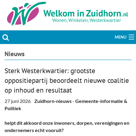
MENU
Actueel
Nieuws
Hobby & Vrije tijd
Sterk Westerkwartier: grootste
oppositiepartij beoordeelt nieuwe coalitie
Welzijn & Maatschappij
op inhoud en resultaat
Bedrijven
27 juni 2026
Zuidhorn-nieuws
-
Gemeente-informatie &
Politiek
Prikbord & Aanbiedingen
helpt dit akkoord onze inwoners, dorpen, verenigingen en
Plaats bericht
ondernemers echt vooruit?