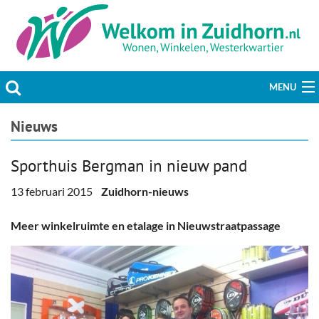
MENU
Actueel
Nieuws
Hobby & Vrije tijd
Sporthuis Bergman in nieuw pand
Welzijn & Maatschappij
13 februari 2015
Zuidhorn-nieuws
Bedrijven
Meer winkelruimte en etalage in Nieuwstraatpassage
Prikbord & Aanbiedingen
Plaats bericht