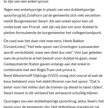
te zijn ven een enkel sproor.
Tegen een enkelsporige in plaats van een dubbelsporige
spoorbrug bij Zuidhorn zal de gemeente zich niet verzetten
meldt Burgemeester Swart. Als een enkel spoor kan uit
onderzoek van Prorail , wie zijn wij dan om voor dubbel te
pleiten formuleerde de burgemeester het collegestandpunt.
De raad was het daar niet mee eens. Henk Bakker
(GroenLinks);“Het hele spoor van Groningen-Leeuwarden
wordt verdubbeld, maar een deel dus niet”. Vier jaar geleden
nam de provincie al het besluit voor dubbel te gaan, maar
Gedeputeerde Staten gaven onlangs aan dat enkel in
combinatie met een RegioTram ook prima is.
René Westerhoff-Dijkinga (VVD) vroeg zich vooral af wat de
keus betekent voor het elektrificeren van het spoor. “Dat is
beter voor het milieu dan de treinen op diesel te laten rijden”.
Swart moest in dit verband het antwoord schuldig blijven.
Qua leges zou een dubbelsporige spoorbrug, aldus Swart, het
beste voor de gemeente zijn. Het definitieve standpunt zal