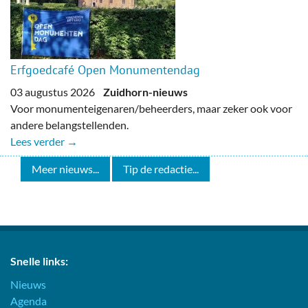
Erfgoedcafé Open Monumentendag
03 augustus 2026
Zuidhorn-nieuws
Voor monumenteigenaren/beheerders, maar zeker ook voor
andere belangstellenden.
Lees verder →
Meer nieuws...
Tip de redactie...
Snelle links:
Nieuws
Agenda