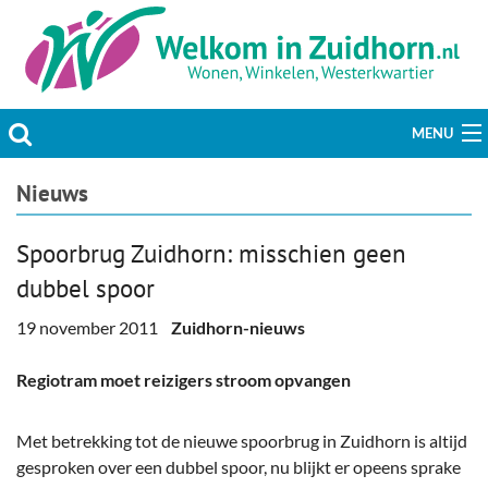
MENU
Actueel
Nieuws
Hobby & Vrije tijd
Spoorbrug Zuidhorn: misschien geen
dubbel spoor
Welzijn & Maatschappij
19 november 2011
Zuidhorn-nieuws
Bedrijven
Regiotram moet reizigers stroom opvangen
Prikbord & Aanbiedingen
Met betrekking tot de nieuwe spoorbrug in Zuidhorn is altijd
Plaats bericht
gesproken over een dubbel spoor, nu blijkt er opeens sprake