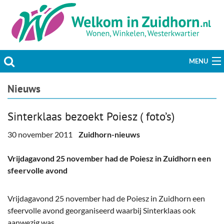
MENU
Actueel
Nieuws
Hobby & Vrije tijd
Sinterklaas bezoekt Poiesz ( foto’s)
Welzijn & Maatschappij
30 november 2011
Zuidhorn-nieuws
Bedrijven
Vrijdagavond 25 november had de Poiesz in Zuidhorn een
sfeervolle avond
Prikbord & Aanbiedingen
Vrijdagavond 25 november had de Poiesz in Zuidhorn een
Plaats bericht
sfeervolle avond georganiseerd waarbij Sinterklaas ook
aanwezig was.