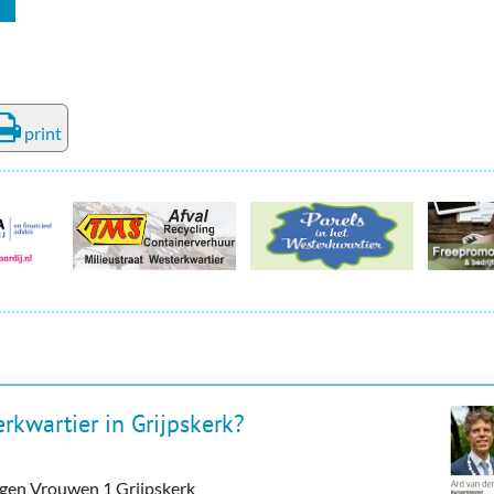
print
rkwartier in Grijpskerk?
tegen Vrouwen 1 Grijpskerk