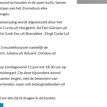
deren
Wonen & Interieur
avond te houden in de open lucht. Samen
estaan van het Zonnehuis elke
itieke Partijen
On-line bestellen in Zuidhorn
ongen.
dhorners
Financiën, Makelaars & Hypotheken
t samenzang wordt afgewisseld door het
m Corda uit Hoogkerk, Ad Dei Gloriam uit
Diensten, Gemak & Zakelijk
 Tot Gods Eer uit Boerakker, Zingt Gode Lof
(Ver) Bouw & Onderhoud
 3 muziekkorpsen namelijk de
n, Juliana uit Aduard , Dindua uit
Bedrijventerreinen
Bedrijven in de Regio Zuidhorn
n op zondagavond 11 juni om 18.30 uur op
Oostergast. Op deze bijzondere avond
Bedrijven van Vroeger
samen zingen, met de bewoners van
vrienden, maar ook belangstellenden uit
d om iets bij te dragen in de kosten.