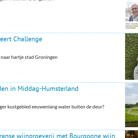
eert Challenge
aar hartje stad Groningen
rden in Middag-Humsterland
ger kustgebied eeuwenlang water buiten de deur?
Franse wijnproeverij met Bourgogne wijn