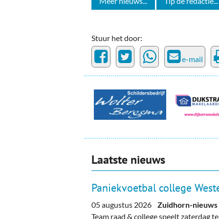
Meer nieuws...
Tip de redactie...
Stuur het door:
e-mail
Laatste nieuws
Paniekvoetbal college Weste
05 augustus 2026
Zuidhorn-nieuws
Team raad & college speelt zaterdag 