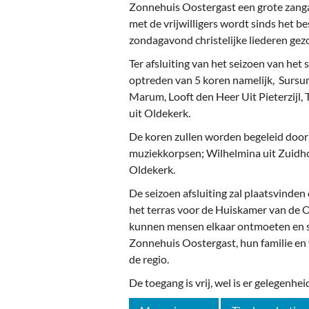
Ou
Zonnehuis Oostergast een grote zang
met de vrijwilligers wordt sinds het b
Pol
zondagavond christelijke liederen gez
Zui
Ter afsluiting van het seizoen van he
optreden van 5 koren namelijk, Sursu
Marum, Looft den Heer Uit Pieterzijl,
uit Oldekerk.
De koren zullen worden begeleid door
muziekkorpsen; Wilhelmina uit Zuidhor
Oldekerk.
De seizoen afsluiting zal plaatsvinde
het terras voor de Huiskamer van de 
kunnen mensen elkaar ontmoeten en 
Zonnehuis Oostergast, hun familie en 
de regio.
De toegang is vrij, wel is er gelegenhei