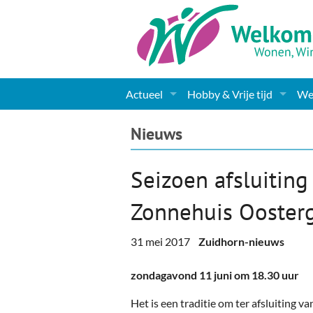
Actueel
Hobby & Vrije tijd
Wel
Nieuws
Sport
Coa
Nieuws
Agenda
(Culturele) verenigingen 
Cha
Seizoen afsluitin
Gemeente informatie
Dorpen
Kunst
Ge
Zonnehuis Ooster
Columns & Redactioneel
Woningaanbod
Muziek
Ki
31 mei 2017
Zuidhorn-nieuws
Foto-pagina
Toerisme & Musea
Lev
zondagavond 11 juni om 18.30 uur
Podia & Dorpshuizen
Ond
Het is een traditie om ter afsluiting 