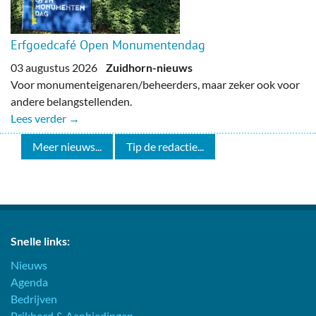
Erfgoedcafé Open Monumentendag
03 augustus 2026
Zuidhorn-nieuws
Voor monumenteigenaren/beheerders, maar zeker ook voor
andere belangstellenden.
Lees verder →
Meer nieuws...
Tip de redactie...
Snelle links:
Nieuws
Agenda
Bedrijven
Prikbord & Aanbiedingen