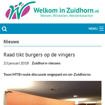
MENU
Actueel
Nieuws
Hobby & Vrije tijd
Raad tikt burgers op de vingers
Welzijn & Maatschappij
23 januari 2018
Zuidhorn-nieuws
Bedrijven
Toon MTB route discussie ongepast en on-Zuidhorns
Prikbord & Aanbiedingen
Plaats bericht