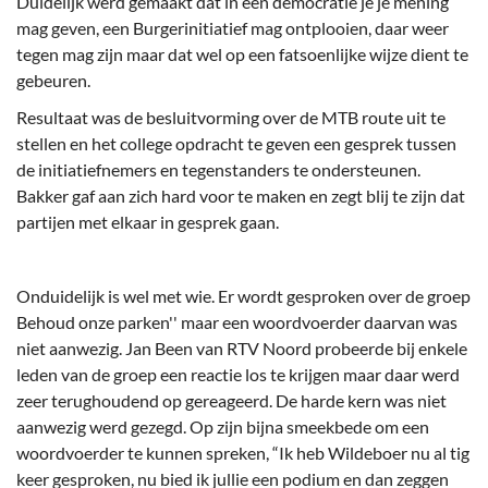
Duidelijk werd gemaakt dat in een democratie je je mening
mag geven, een Burgerinitiatief mag ontplooien, daar weer
tegen mag zijn maar dat wel op een fatsoenlijke wijze dient te
gebeuren.
Resultaat was de besluitvorming over de MTB route uit te
stellen en het college opdracht te geven een gesprek tussen
de initiatiefnemers en tegenstanders te ondersteunen.
Bakker gaf aan zich hard voor te maken en zegt blij te zijn dat
partijen met elkaar in gesprek gaan.
Onduidelijk is wel met wie. Er wordt gesproken over de groep
Behoud onze parken'' maar een woordvoerder daarvan was
niet aanwezig. Jan Been van RTV Noord probeerde bij enkele
leden van de groep een reactie los te krijgen maar daar werd
zeer terughoudend op gereageerd. De harde kern was niet
aanwezig werd gezegd. Op zijn bijna smeekbede om een
woordvoerder te kunnen spreken, “Ik heb Wildeboer nu al tig
keer gesproken, nu bied ik jullie een podium en dan zeggen