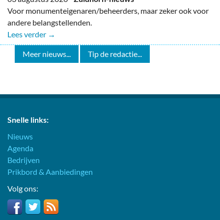
Voor monumenteigenaren/beheerders, maar zeker ook voor
andere belangstellenden.
Lees verder →
Meer nieuws...
Tip de redactie...
Snelle links:
Nieuws
Agenda
Bedrijven
Prikbord & Aanbiedingen
Volg ons: