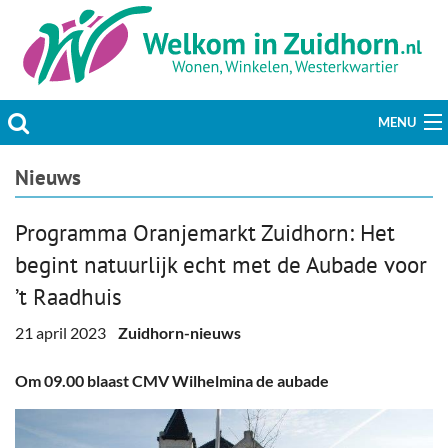
MENU
Actueel
Nieuws
Hobby & Vrije tijd
Programma Oranjemarkt Zuidhorn: Het
begint natuurlijk echt met de Aubade voor
Welzijn & Maatschappij
’t Raadhuis
Bedrijven
21 april 2023
Zuidhorn-nieuws
Prikbord & Aanbiedingen
Om 09.00 blaast CMV Wilhelmina de aubade
Plaats bericht