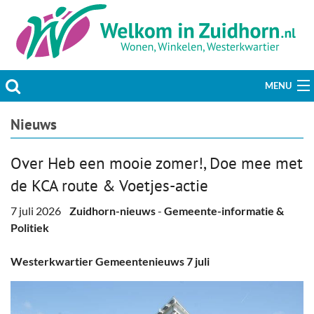
MENU
Actueel
Nieuws
Hobby & Vrije tijd
Over Heb een mooie zomer!, Doe mee met
de KCA route & Voetjes-actie
Welzijn & Maatschappij
7 juli 2026
Zuidhorn-nieuws
-
Gemeente-informatie &
Bedrijven
Politiek
Prikbord & Aanbiedingen
Westerkwartier Gemeentenieuws 7 juli
Plaats bericht