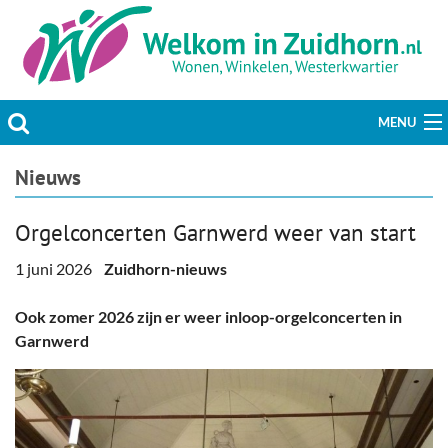
MENU
Actueel
Nieuws
Hobby & Vrije tijd
Orgelconcerten Garnwerd weer van start
Welzijn & Maatschappij
1 juni 2026
Zuidhorn-nieuws
Bedrijven
Ook zomer 2026 zijn er weer inloop-orgelconcerten in
Garnwerd
Prikbord & Aanbiedingen
Plaats bericht