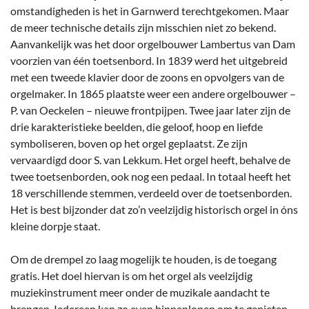
omstandigheden is het in Garnwerd terechtgekomen. Maar
de meer technische details zijn misschien niet zo bekend.
Aanvankelijk was het door orgelbouwer Lambertus van Dam
voorzien van één toetsenbord. In 1839 werd het uitgebreid
met een tweede klavier door de zoons en opvolgers van de
orgelmaker. In 1865 plaatste weer een andere orgelbouwer –
P. van Oeckelen – nieuwe frontpijpen. Twee jaar later zijn de
drie karakteristieke beelden, die geloof, hoop en liefde
symboliseren, boven op het orgel geplaatst. Ze zijn
vervaardigd door S. van Lekkum. Het orgel heeft, behalve de
twee toetsenborden, ook nog een pedaal. In totaal heeft het
18 verschillende stemmen, verdeeld over de toetsenborden.
Het is best bijzonder dat zo’n veelzijdig historisch orgel in óns
kleine dorpje staat.
Om de drempel zo laag mogelijk te houden, is de toegang
gratis. Het doel hiervan is om het orgel als veelzijdig
muziekinstrument meer onder de muzikale aandacht te
brengen. Iedereen kan zo even binnenlopen om te genieten