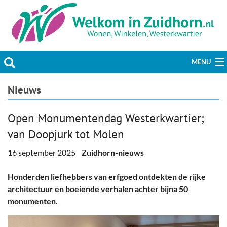
MENU
Actueel
Nieuws
Hobby & Vrije tijd
Open Monumentendag Westerkwartier;
van Doopjurk tot Molen
Welzijn & Maatschappij
16 september 2025
Zuidhorn-nieuws
Bedrijven
Honderden liefhebbers van erfgoed ontdekten de rijke
Prikbord & Aanbiedingen
architectuur en boeiende verhalen achter bijna 50
monumenten.
Plaats bericht