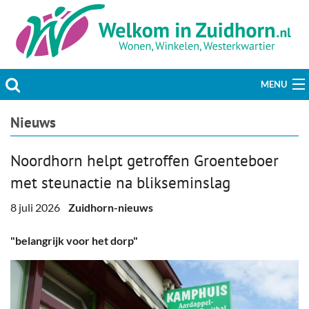
MENU
Actueel
Nieuws
Hobby & Vrije tijd
Noordhorn helpt getroffen Groenteboer
met steunactie na blikseminslag
Welzijn & Maatschappij
8 juli 2026
Zuidhorn-nieuws
Bedrijven
"belangrijk voor het dorp"
Prikbord & Aanbiedingen
Plaats bericht