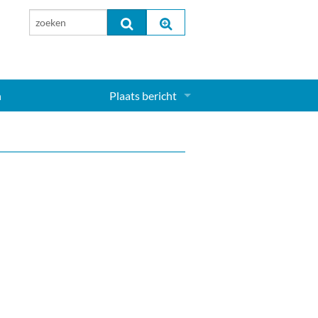
n
Plaats bericht
Inloggen...
Aanmelden nieuw account...