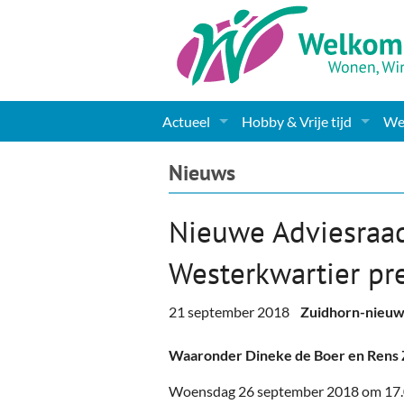
Actueel
Hobby & Vrije tijd
Wel
Nieuws
Sport
Coa
Nieuws
Agenda
(Culturele) verenigingen 
Cha
Nieuwe Adviesraa
Gemeente informatie
Dorpen
Kunst
Ge
Westerkwartier pre
Columns & Redactioneel
Woningaanbod
Muziek
Ki
21 september 2018
Zuidhorn-nieuw
Foto-pagina
Toerisme & Musea
Lev
Waaronder Dineke de Boer en Rens Zi
Podia & Dorpshuizen
Ond
Woensdag 26 september 2018 om 17.0