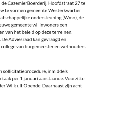
deren
Wonen & Interieur
n de CazemierBoerderij, Hoofdstraat 27 te
ieuw te vormen gemeente Westerkwartier
itieke Partijen
On-line bestellen in Zuidhorn
aatschappelijke ondersteuning (Wmo), de
ieuwe gemeente wil inwoners een
dhorners
Financiën, Makelaars & Hypotheken
en van het beleid op deze terreinen,
. De Adviesraad kan gevraagd en
Diensten, Gemak & Zakelijk
t college van burgemeester en wethouders
(Ver) Bouw & Onderhoud
Bedrijventerreinen
n sollicitatieprocedure, inmiddels
taak per 1 januari aanstaande. Voorzitter
Bedrijven in de Regio Zuidhorn
er Wijk uit Opende. Daarnaast zijn acht
Bedrijven van Vroeger