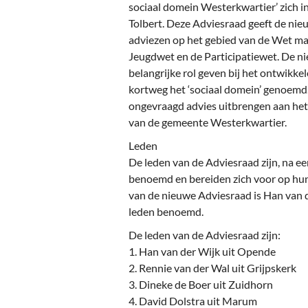
Ou
sociaal domein Westerkwartier’ zich i
Tolbert. Deze Adviesraad geeft de n
Pol
adviezen op het gebied van de Wet m
Jeugdwet en de Participatiewet. De n
Zui
belangrijke rol geven bij het ontwikkel
kortweg het ‘sociaal domein’ genoemd
ongevraagd advies uitbrengen aan he
van de gemeente Westerkwartier.
Leden
De leden van de Adviesraad zijn, na ee
benoemd en bereiden zich voor op hun 
van de nieuwe Adviesraad is Han van d
leden benoemd.
De leden van de Adviesraad zijn:
1. Han van der Wijk uit Opende
2. Rennie van der Wal uit Grijpskerk
3. Dineke de Boer uit Zuidhorn
4. David Dolstra uit Marum