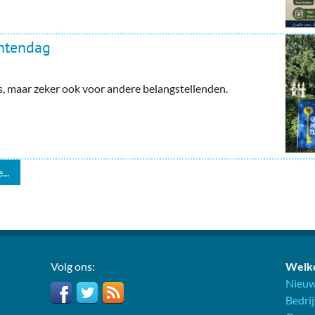
ntendag
maar zeker ook voor andere belangstellenden.
...
Volg ons:
Welko
Nieuw
Bedri