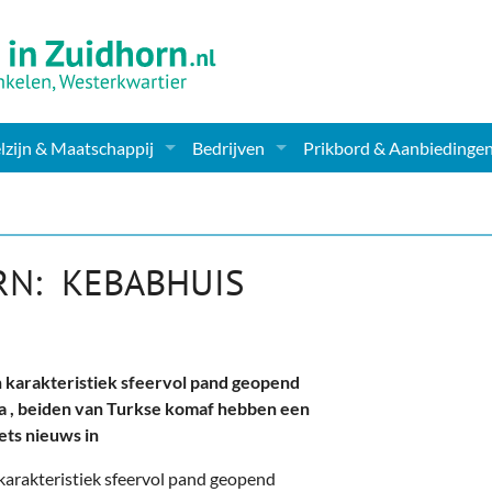
zijn & Maatschappij
Bedrijven
Prikbord & Aanbiedinge
ching, Therapie en meer
Supermarkt & Levensmiddelen
en Clubs
ritatieve instellingen
Winkelen & Mode
RN: KEBABHUIS
zondheid & Zorg
Verzorging
nderopvang
Dieren & Tuin
n karakteristiek sfeervol pand geopend
ensbeschouwelijk
Horeca & Uitgaan
 , beiden van Turkse komaf hebben een
ets nieuws in
erwijs & jeugd
Vervoer, Auto's & Fietsen
 karakteristiek sfeervol pand geopend