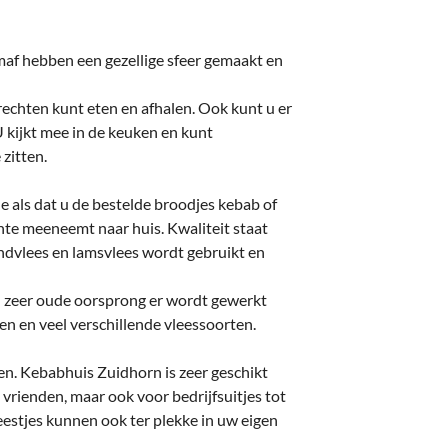
deren
Wonen & Interieur
itieke Partijen
On-line bestellen in Zuidhorn
maf hebben een gezellige sfeer gemaakt en
dhorners
Financiën, Makelaars & Hypotheken
rechten kunt eten en afhalen. Ook kunt u er
U kijkt mee in de keuken en kunt
Diensten, Gemak & Zakelijk
 zitten.
(Ver) Bouw & Onderhoud
de als dat u de bestelde broodjes kebab of
Bedrijventerreinen
te meeneemt naar huis. Kwaliteit staat
rundvlees en lamsvlees wordt gebruikt en
Bedrijven in de Regio Zuidhorn
en zeer oude oorsprong er wordt gewerkt
Bedrijven van Vroeger
en en veel verschillende vleessoorten.
en. Kebabhuis Zuidhorn is zeer geschikt
 vrienden, maar ook voor bedrijfsuitjes tot
estjes kunnen ook ter plekke in uw eigen