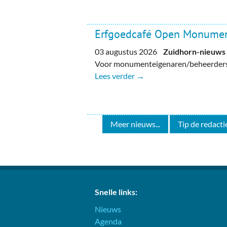
Erfgoedcafé Open Monume
03 augustus 2026
Zuidhorn-nieuws
Voor monumenteigenaren/beheerders, 
Lees verder →
Meer nieuws...
Tip de redactie
Snelle links:
Nieuws
Agenda