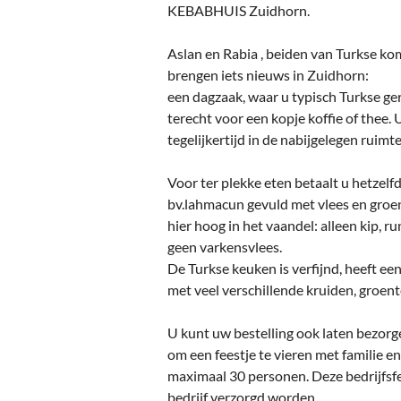
Ou
KEBABHUIS Zuidhorn.
Pol
Aslan en Rabia , beiden van Turkse ko
brengen iets nieuws in Zuidhorn:
Zui
een dagzaak, waar u typisch Turkse ge
terecht voor een kopje koffie of thee. 
tegelijkertijd in de nabijgelegen ruimte
Voor ter plekke eten betaalt u hetzelf
bv.lahmacun gevuld met vlees en groen
hier hoog in het vaandel: alleen kip, 
geen varkensvlees.
De Turkse keuken is verfijnd, heeft e
met veel verschillende kruiden, groent
U kunt uw bestelling ook laten bezorg
om een feestje te vieren met familie en
maximaal 30 personen. Deze bedrijfsfe
bedrijf verzorgd worden.