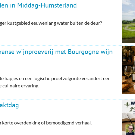
rden in Middag-Humsterland
ger kustgebied eeuwenlang water buiten de deur?
Franse wijnproeverij met Bourgogne wijn
e hapjes en een logische proefvolgorde verandert een
 culinaire ervaring.
haktdag
en korte overdenking of bemoedigend verhaal.