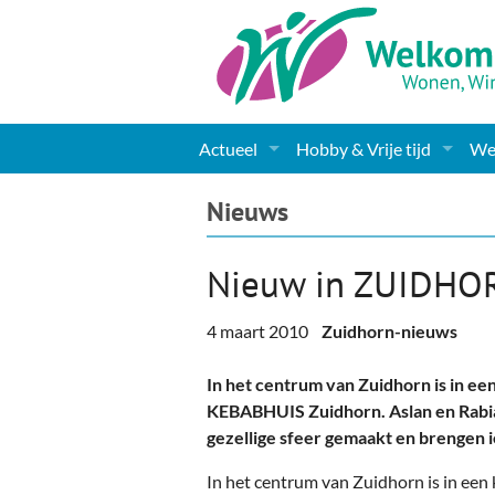
Actueel
Hobby & Vrije tijd
Wel
Nieuws
Sport
Coa
Nieuws
Agenda
(Culturele) verenigingen 
Cha
Nieuw in ZUIDHO
Gemeente informatie
Dorpen
Kunst
Ge
4 maart 2010
Zuidhorn-nieuws
Columns & Redactioneel
Woningaanbod
Muziek
Ki
In het centrum van Zuidhorn is in ee
Foto-pagina
Toerisme & Musea
Lev
KEBABHUIS Zuidhorn. Aslan en Rabia
gezellige sfeer gemaakt en brengen i
Podia & Dorpshuizen
Ond
In het centrum van Zuidhorn is in een