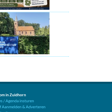
m in Zuidhorn
s / Agenda insturen
jf Aanmelden & Adverteren