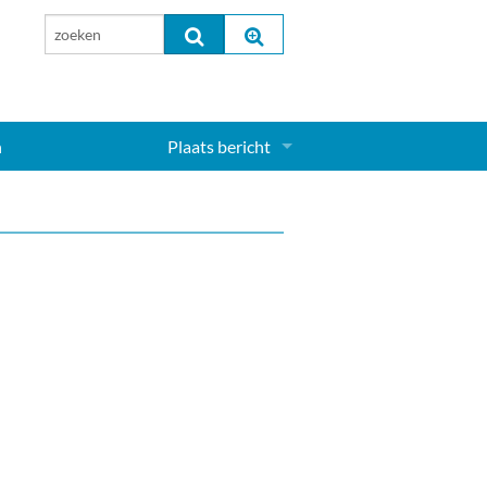
n
Plaats bericht
Inloggen...
Aanmelden nieuw account...